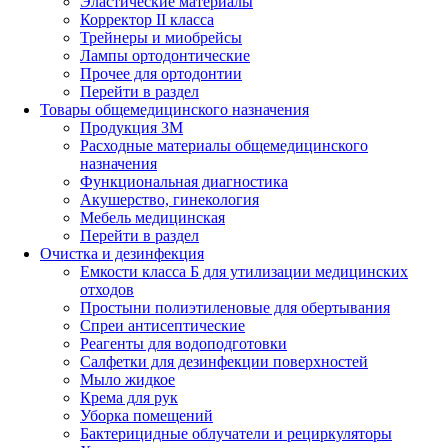
Эластические материалы
Корректор II класса
Трейнеры и миобрейсы
Лампы ортодонтические
Прочее для ортодонтии
Перейти в раздел
Товары общемедицинского назначения
Продукция 3М
Расходные материалы общемедицинского
назначения
Функциональная диагностика
Акушерство, гинекология
Мебель медицинская
Перейти в раздел
Очистка и дезинфекция
Емкости класса Б для утилизации медицинских
отходов
Простыни полиэтиленовые для обертывания
Спреи антисептические
Реагенты для водоподготовки
Салфетки для дезинфекции поверхностей
Мыло жидкое
Крема для рук
Уборка помещений
Бактерицидные облучатели и рециркуляторы