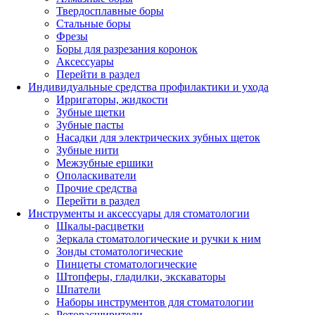
Твердосплавные боры
Стальные боры
Фрезы
Боры для разрезания коронок
Аксессуары
Перейти в раздел
Индивидуальные средства профилактики и ухода
Ирригаторы, жидкости
Зубные щетки
Зубные пасты
Насадки для электрических зубных щеток
Зубные нити
Межзубные ершики
Ополаскиватели
Прочие средства
Перейти в раздел
Инструменты и аксессуары для стоматологии
Шкалы-расцветки
Зеркала стоматологические и ручки к ним
Зонды стоматологические
Пинцеты стоматологические
Штопферы, гладилки, экскаваторы
Шпатели
Наборы инструментов для стоматологии
Роторасширители