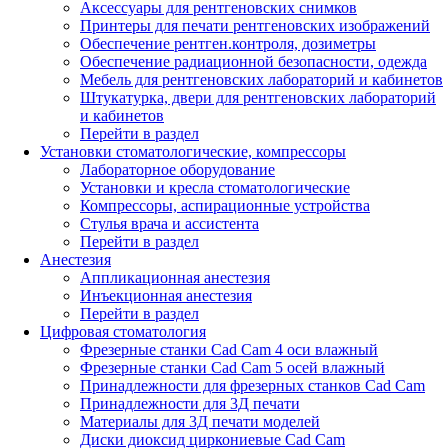
Аксессуары для рентгеновских снимков
Принтеры для печати рентгеновских изображений
Обеспечение рентген.контроля, дозиметры
Обеспечение радиационной безопасности, одежда
Мебель для рентгеновских лабораторий и кабинетов
Штукатурка, двери для рентгеновских лабораторий
и кабинетов
Перейти в раздел
Установки стоматологические, компрессоры
Лабораторное оборудование
Установки и кресла стоматологические
Компрессоры, аспирационные устройства
Стулья врача и ассистента
Перейти в раздел
Анестезия
Аппликационная анестезия
Инъекционная анестезия
Перейти в раздел
Цифровая стоматология
Фрезерные станки Cad Cam 4 оси влажный
Фрезерные станки Cad Cam 5 осей влажный
Принадлежности для фрезерных станков Cad Cam
Принадлежности для 3Д печати
Материалы для 3Д печати моделей
Диски диоксид циркониевые Cad Cam