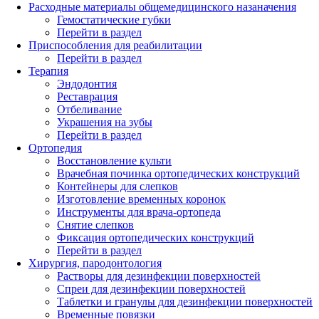
Расходные материалы общемедицинского назаначения
Гемостатические губки
Перейти в раздел
Приспособления для реабилитации
Перейти в раздел
Терапия
Эндодонтия
Реставрация
Отбеливание
Украшения на зубы
Перейти в раздел
Ортопедия
Восстановление культи
Врачебная починка ортопедических конструкций
Контейнеры для слепков
Изготовление временных коронок
Инструменты для врача-ортопеда
Снятие слепков
Фиксация ортопедических конструкций
Перейти в раздел
Хирургия, пародонтология
Растворы для дезинфекции поверхностей
Спреи для дезинфекции поверхностей
Таблетки и гранулы для дезинфекции поверхностей
Временные повязки