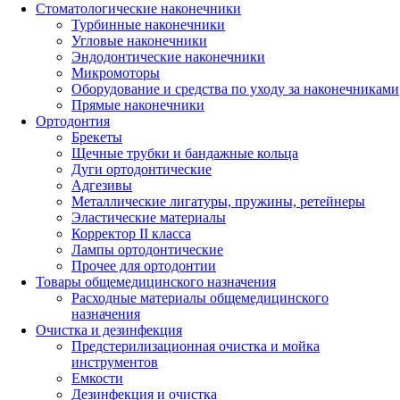
Стоматологические наконечники
Турбинные наконечники
Угловые наконечники
Эндодонтические наконечники
Микромоторы
Оборудование и средства по уходу за наконечниками
Прямые наконечники
Ортодонтия
Брекеты
Щечные трубки и бандажные кольца
Дуги ортодонтические
Адгезивы
Металлические лигатуры, пружины, ретейнеры
Эластические материалы
Корректор II класса
Лампы ортодонтические
Прочее для ортодонтии
Товары общемедицинского назначения
Расходные материалы общемедицинского
назначения
Очистка и дезинфекция
Предстерилизационная очистка и мойка
инструментов
Емкости
Дезинфекция и очистка