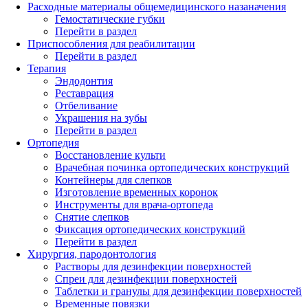
Расходные материалы общемедицинского назаначения
Гемостатические губки
Перейти в раздел
Приспособления для реабилитации
Перейти в раздел
Терапия
Эндодонтия
Реставрация
Отбеливание
Украшения на зубы
Перейти в раздел
Ортопедия
Восстановление культи
Врачебная починка ортопедических конструкций
Контейнеры для слепков
Изготовление временных коронок
Инструменты для врача-ортопеда
Снятие слепков
Фиксация ортопедических конструкций
Перейти в раздел
Хирургия, пародонтология
Растворы для дезинфекции поверхностей
Спреи для дезинфекции поверхностей
Таблетки и гранулы для дезинфекции поверхностей
Временные повязки