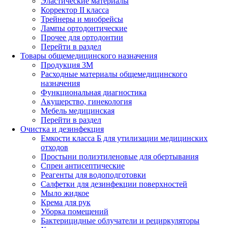
Эластические материалы
Корректор II класса
Трейнеры и миобрейсы
Лампы ортодонтические
Прочее для ортодонтии
Перейти в раздел
Товары общемедицинского назначения
Продукция 3М
Расходные материалы общемедицинского
назначения
Функциональная диагностика
Акушерство, гинекология
Мебель медицинская
Перейти в раздел
Очистка и дезинфекция
Емкости класса Б для утилизации медицинских
отходов
Простыни полиэтиленовые для обертывания
Спреи антисептические
Реагенты для водоподготовки
Салфетки для дезинфекции поверхностей
Мыло жидкое
Крема для рук
Уборка помещений
Бактерицидные облучатели и рециркуляторы