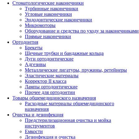
Стоматологические наконечники
Турбинные наконечники
Угловые наконечники
Эндодонтические наконечники
Микромоторы
Оборудование и средства по уходу за наконечниками
Прямые наконечники
Ортодонтия
Брекеты
Щечные трубки и бандажные кольца
Дуги ортодонтические
Адгезивы
Металлические лигатуры, пружины, ретейнеры
Эластические материалы
Корректор II класса
Лампы ортодонтические
Прочее для ортодонтии
Товары общемедицинского назначения
Расходные материалы общемедицинского
назначения
Очистка и дезинфекция
Предстерилизационная очистка и мойка
инструментов
Емкости
Дезинфекция и очистка