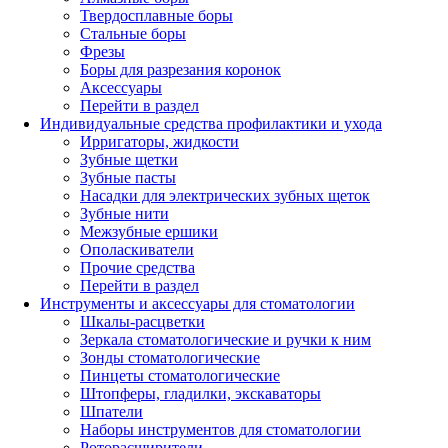
Твердосплавные боры
Стальные боры
Фрезы
Боры для разрезания коронок
Аксессуары
Перейти в раздел
Индивидуальные средства профилактики и ухода
Ирригаторы, жидкости
Зубные щетки
Зубные пасты
Насадки для электрических зубных щеток
Зубные нити
Межзубные ершики
Ополаскиватели
Прочие средства
Перейти в раздел
Инструменты и аксессуары для стоматологии
Шкалы-расцветки
Зеркала стоматологические и ручки к ним
Зонды стоматологические
Пинцеты стоматологические
Штопферы, гладилки, экскаваторы
Шпатели
Наборы инструментов для стоматологии
Роторасширители