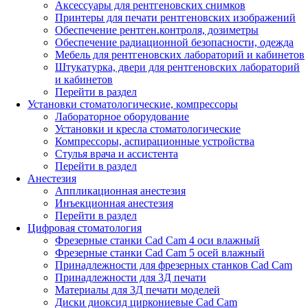
Аксессуары для рентгеновских снимков
Принтеры для печати рентгеновских изображений
Обеспечение рентген.контроля, дозиметры
Обеспечение радиационной безопасности, одежда
Мебель для рентгеновских лабораторий и кабинетов
Штукатурка, двери для рентгеновских лабораторий
и кабинетов
Перейти в раздел
Установки стоматологические, компрессоры
Лабораторное оборудование
Установки и кресла стоматологические
Компрессоры, аспирационные устройства
Стулья врача и ассистента
Перейти в раздел
Анестезия
Аппликационная анестезия
Инъекционная анестезия
Перейти в раздел
Цифровая стоматология
Фрезерные станки Cad Cam 4 оси влажный
Фрезерные станки Cad Cam 5 осей влажный
Принадлежности для фрезерных станков Cad Cam
Принадлежности для 3Д печати
Материалы для 3Д печати моделей
Диски диоксид циркониевые Cad Cam