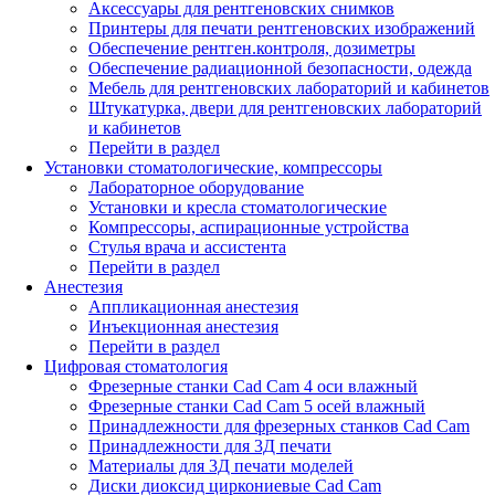
Аксессуары для рентгеновских снимков
Принтеры для печати рентгеновских изображений
Обеспечение рентген.контроля, дозиметры
Обеспечение радиационной безопасности, одежда
Мебель для рентгеновских лабораторий и кабинетов
Штукатурка, двери для рентгеновских лабораторий
и кабинетов
Перейти в раздел
Установки стоматологические, компрессоры
Лабораторное оборудование
Установки и кресла стоматологические
Компрессоры, аспирационные устройства
Стулья врача и ассистента
Перейти в раздел
Анестезия
Аппликационная анестезия
Инъекционная анестезия
Перейти в раздел
Цифровая стоматология
Фрезерные станки Cad Cam 4 оси влажный
Фрезерные станки Cad Cam 5 осей влажный
Принадлежности для фрезерных станков Cad Cam
Принадлежности для 3Д печати
Материалы для 3Д печати моделей
Диски диоксид циркониевые Cad Cam