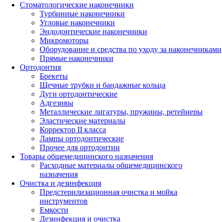
Стоматологические наконечники
Турбинные наконечники
Угловые наконечники
Эндодонтические наконечники
Микромоторы
Оборудование и средства по уходу за наконечниками
Прямые наконечники
Ортодонтия
Брекеты
Щечные трубки и бандажные кольца
Дуги ортодонтические
Адгезивы
Металлические лигатуры, пружины, ретейнеры
Эластические материалы
Корректор II класса
Лампы ортодонтические
Прочее для ортодонтии
Товары общемедицинского назначения
Расходные материалы общемедицинского
назначения
Очистка и дезинфекция
Предстерилизационная очистка и мойка
инструментов
Емкости
Дезинфекция и очистка