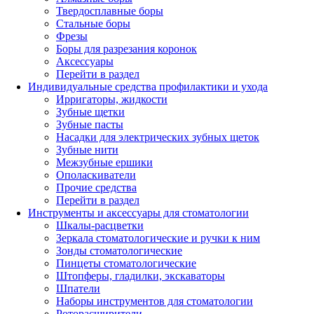
Твердосплавные боры
Стальные боры
Фрезы
Боры для разрезания коронок
Аксессуары
Перейти в раздел
Индивидуальные средства профилактики и ухода
Ирригаторы, жидкости
Зубные щетки
Зубные пасты
Насадки для электрических зубных щеток
Зубные нити
Межзубные ершики
Ополаскиватели
Прочие средства
Перейти в раздел
Инструменты и аксессуары для стоматологии
Шкалы-расцветки
Зеркала стоматологические и ручки к ним
Зонды стоматологические
Пинцеты стоматологические
Штопферы, гладилки, экскаваторы
Шпатели
Наборы инструментов для стоматологии
Роторасширители