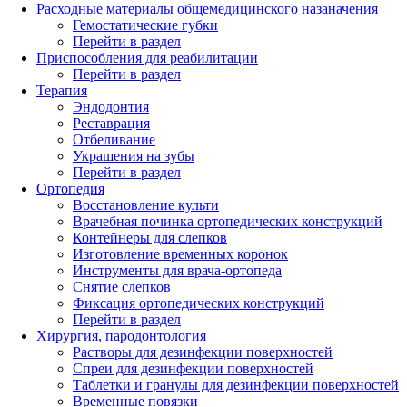
Расходные материалы общемедицинского назаначения
Гемостатические губки
Перейти в раздел
Приспособления для реабилитации
Перейти в раздел
Терапия
Эндодонтия
Реставрация
Отбеливание
Украшения на зубы
Перейти в раздел
Ортопедия
Восстановление культи
Врачебная починка ортопедических конструкций
Контейнеры для слепков
Изготовление временных коронок
Инструменты для врача-ортопеда
Снятие слепков
Фиксация ортопедических конструкций
Перейти в раздел
Хирургия, пародонтология
Растворы для дезинфекции поверхностей
Спреи для дезинфекции поверхностей
Таблетки и гранулы для дезинфекции поверхностей
Временные повязки