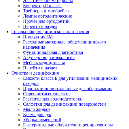
Эластические материалы
Корректор II класса
Трейнеры и миобрейсы
Лампы ортодонтические
Прочее для ортодонтии
Перейти в раздел
Товары общемедицинского назначения
Продукция 3М
Расходные материалы общемедицинского
назначения
Функциональная диагностика
Акушерство, гинекология
Мебель медицинская
Перейти в раздел
Очистка и дезинфекция
Емкости класса Б для утилизации медицинских
отходов
Простыни полиэтиленовые для обертывания
Спреи антисептические
Реагенты для водоподготовки
Салфетки для дезинфекции поверхностей
Мыло жидкое
Крема для рук
Уборка помещений
Бактерицидные облучатели и рециркуляторы