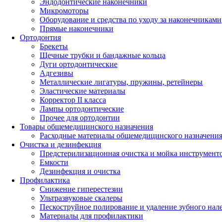
Эндодонтические наконечники
Микромоторы
Оборудование и средства по уходу за наконечниками
Прямые наконечники
Ортодонтия
Брекеты
Щечные трубки и бандажные кольца
Дуги ортодонтические
Адгезивы
Металлические лигатуры, пружины, ретейнеры
Эластические материалы
Корректор II класса
Лампы ортодонтические
Прочее для ортодонтии
Товары общемедицинского назначения
Расходные материалы общемедицинского назначени
Очистка и дезинфекция
Предстерилизационная очистка и мойка инструмент
Емкости
Дезинфекция и очистка
Профилактика
Снижение гиперестезии
Ультразвуковые скалеры
Пескоструйное полирование и удаление зубного нал
Материалы для профилактики