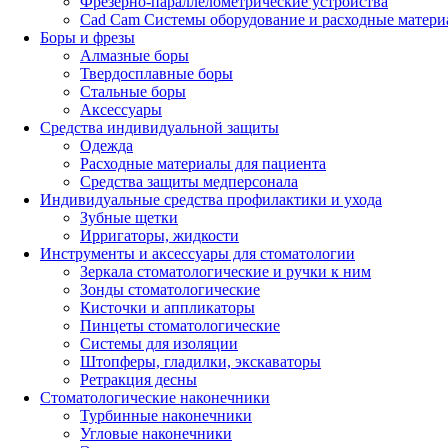
Фрезерно-параллелометрические устройства
Cad Cam Системы оборудование и расходные матери
Боры и фрезы
Алмазные боры
Твердосплавные боры
Стальные боры
Аксессуары
Средства индивидуальной защиты
Одежда
Расходные материалы для пациента
Средства защиты медперсонала
Индивидуальные средства профилактики и ухода
Зубные щетки
Ирригаторы, жидкости
Инструменты и аксессуары для стоматологии
Зеркала стоматологические и ручки к ним
Зонды стоматологические
Кисточки и аппликаторы
Пинцеты стоматологические
Системы для изоляции
Штопферы, гладилки, экскаваторы
Ретракция десны
Стоматологические наконечники
Турбинные наконечники
Угловые наконечники