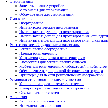
Стерилизация
Запечатывающие устройства
Материалы для стерилизации
Оборудование для стерилизации
Имплантация
Оборудование
Имплантологические инструменты
Имплантаты и детали для протезирования
Имплантаты и детали для протезирования, стандарт
Имплантаты и детали для протезирования, узкая пла
Рентгеновское оборудование и материалы
Рентгеновское оборудование
Пленки рентгеновские
Устройства для проявки рентгенограмм
Аксессуары для рентгеновских снимков
Мебель для рентгеновских лабораторий и кабинетов
Обеспечение радиационной безопасности, одежда
Принтеры для печати рентгеновских изображений
Установки стоматологические, компрессоры
Установки и кресла стоматологические
Компрессоры, аспирационные устройства
Стулья врача и ассистента
Анестезия
Аппликационная анестезия
Инъекционная анестезия